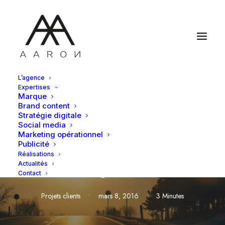
L’agence
Expertises
Marque
Brand content
Stratégie digitale
Sarawak médias sociaux
Social media
Marketing opérationnel
: une expertise de
Publicité
Réalisations
l'agence
Actualités
Contact
Projets clients
•
mars 8, 2016
•
3 Minutes