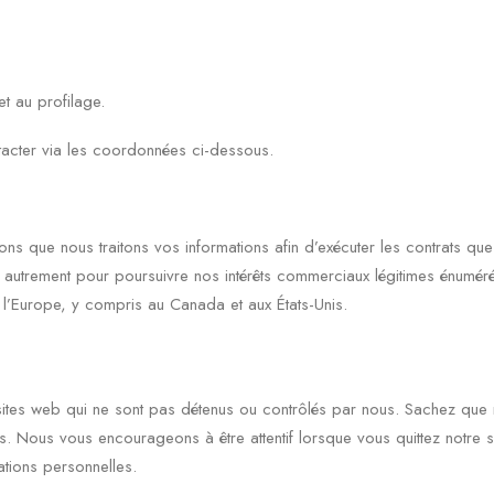
et au profilage.
ntacter via les coordonnées ci-dessous.
tons que nous traitons vos informations afin d’exécuter les contrats q
autrement pour poursuivre nos intérêts commerciaux légitimes énumérés
e l’Europe, y compris au Canada et aux États-Unis.
es sites web qui ne sont pas détenus ou contrôlés par nous. Sachez 
s. Nous vous encourageons à être attentif lorsque vous quittez notre si
tions personnelles.