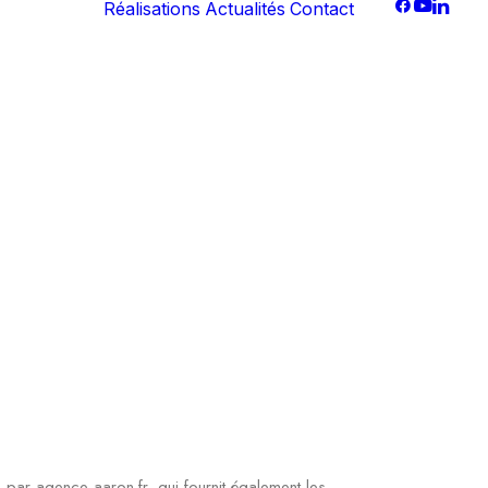
Réalisations
Actualités
Contact
tent
digitale
dia
g
nel
s par agence-aaron.fr, qui fournit également les