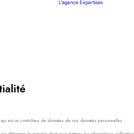
L’agence
Expertises
Marque
Brand con
Stratégie 
Social me
Marketin
opération
Publicité
ialité
qui est un contrôleur de données de vos données personnelles.
 qui détermine la manière dont nous traitons les informations collectée