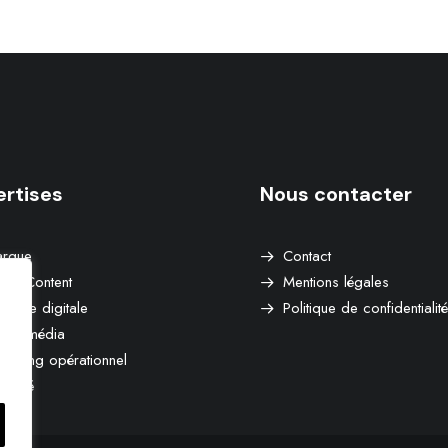
ertises
Nous contacter
rque
Contact
and Content
Mentions légales
atégie digitale
Politique de confidentialité
cial média
rketing opérationnel
licité