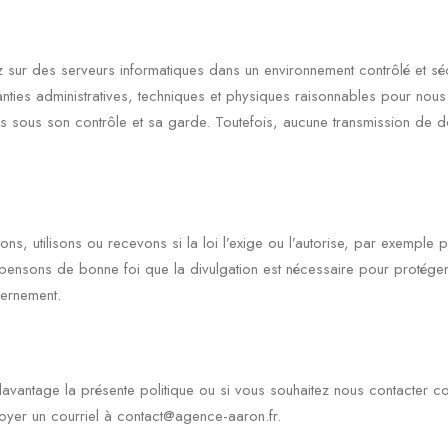
sur des serveurs informatiques dans un environnement contrôlé et sécu
ies administratives, techniques et physiques raisonnables pour nous pr
s sous son contrôle et sa garde. Toutefois, aucune transmission de don
ns, utilisons ou recevons si la loi l’exige ou l’autorise, par exemple
 pensons de bonne foi que la divulgation est nécessaire pour protéger n
ernement.
antage la présente politique ou si vous souhaitez nous contacter conc
oyer un courriel à contact@agence-aaron.fr.