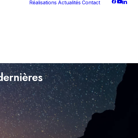
Réalisations
Actualités
Contact
tent
digitale
dia
g
nel
dernières