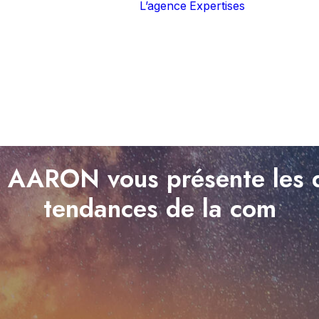
L’agence
Expertises
Marque
Brand con
Stratégie 
Social me
Marketin
opération
Publicité
 AARON vous présente les 
tendances de la com