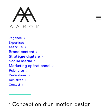
L’agence
Expertises
CRÉATION
D’UN
FILM
Marque
Brand content
DE
MARQUE
POUR
Stratégie digitale
Social media
Marketing opérationnel
FAIRE
CONNAÎTRE
Publicité
Réalisations
OPTOSIGMA
Actualités
Contact
• Conception d’un motion design